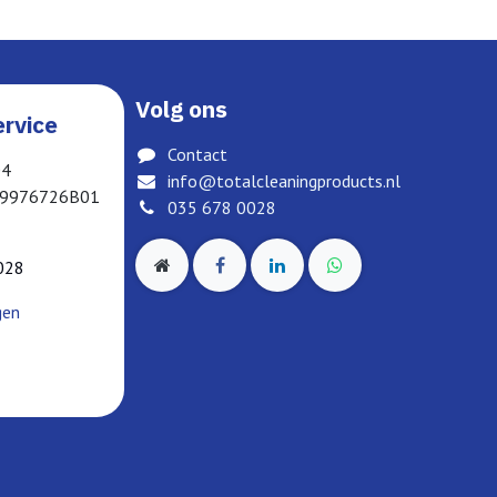
Volg ons
rvice
Contact
04
info@totalcleaningproducts.nl
19976726B01
035 678 0028
028
gen