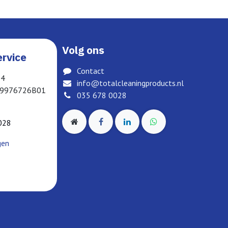
Volg ons
rvice
Contact
04
info@totalcleaningproducts.nl
19976726B01
035 678 0028
028
gen