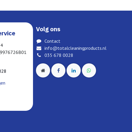
Volg ons
rvice
Contact
04
info@totalcleaningproducts.nl
19976726B01
035 678 0028
028
gen