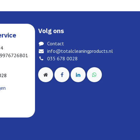
Volg ons
rvice
Contact
04
info@totalcleaningproducts.nl
19976726B01
035 678 0028
028
gen